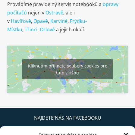
Provádíme pravidelný servis notebooků a
opravy
počítačů
nejen v
Ostravě
, ale i
v
Havířově
,
Opavě
,
Karviné
,
Frýdku-
Místku
,
Třinci
,
Orlové
a jejich okolí.
Kliknutím přijmete soubory cookies pro
tuto službu
NAJDETE NÁS NA FACEBOOKU