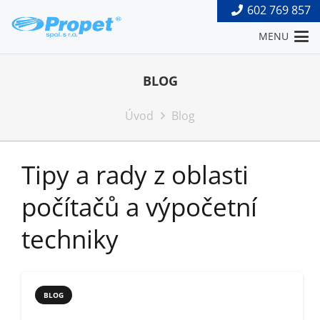
602 769 857
MENU
BLOG
Úvod
Blog
Tipy a rady z oblasti
počítačů a výpočetní
techniky
BLOG