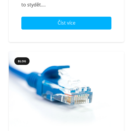
to stydět.…
Číst více
BLOG